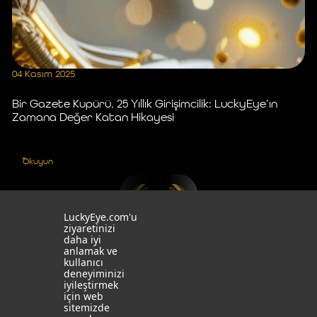
04 Kasım 2025
Ze
Ci
Bir Gazete Kupürü, 25 Yıllık Girişimcilik: LuckyEye’ın
Zamana Değer Katan Hikayesi
Okuyun
LuckyEye.com'u
ziyaretinizi
daha iyi
anlamak ve
kullanıcı
deneyiminizi
iyileştirmek
için web
sitemizde
Size Nasıl Yardımcı Olabiliriz?