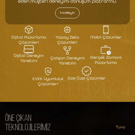
eden müşteri deneyimi dönüşüm platformu.
İnceleyin
Dijital Pazarlama
Yapay Zeka
Mobil Çözümler
Çözümleri
Çözümleri
Dijital Deneyim
Gerçek Zamanlı
Çalışan Deneyimi
Yönetimi
Pazarlama
Yönetimi
Size Özel Çözümler
KVKK Uyumluluk
1999 2024
Çözümleri
ÖNE ÇIKAN
TEKNOLOJİLERİMİZ
Tümü