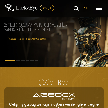
EN
25 YILLIK KODLAMA, YARATICILIK VE YENİLİK:
YARINA, BUGÜN ÖNCÜLÜK EDİYORUZ!
LuckyEye’ın 25 yılını keşfedin
ÇÖZÜMLERİMİZ
Gelişmiş yapay zekayı müşteri verileriyle entegre