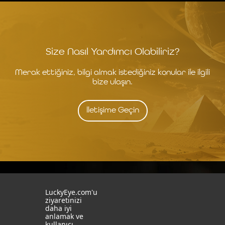
Size Nasıl Yardımcı Olabiliriz?
Merak ettiğiniz, bilgi almak istediğiniz konular ile ilgili
bize ulaşın.
İletişime Geçin
İstanbul
İzmit
LuckyEye.com'u
ziyaretinizi
daha iyi
19 Mayıs Mah. Turaboğlu Sok.
Kocaeli University
anlamak ve
Hamdiye Yazgan İş Merkezi
Teknopark
kullanıcı
No:4 D:6
T: +90 262 341 4272