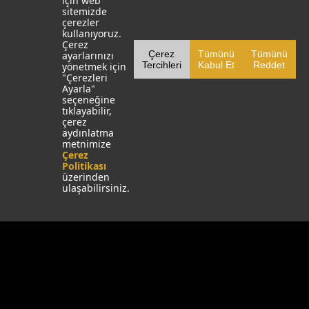
için web
sitemizde
çerezler
kullanıyoruz.
Çerez
Çerez
Tümünü
Tümünü
ayarlarınızı
Tercihleri
Kabul Et
Reddet
yönetmek için
"Çerezleri
Ayarla"
seçeneğine
tıklayabilir,
çerez
aydınlatma
metnimize
Çerez
Politikası
üzerinden
ulaşabilirsiniz.