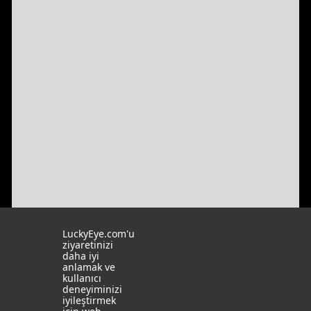
Adaptif Altyapı Ve Bulut Bilişiminin İşletmeler
LuckyEye.com'u
İçin Önemi
ziyaretinizi
daha iyi
anlamak ve
kullanıcı
deneyiminizi
iyileştirmek