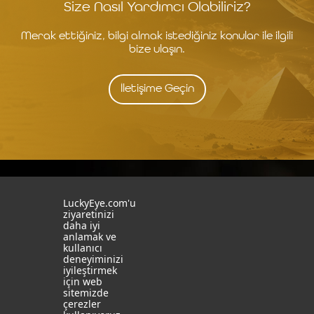
Size Nasıl Yardımcı Olabiliriz?
Merak ettiğiniz, bilgi almak istediğiniz konular ile ilgili
bize ulaşın.
İletişime Geçin
İstanbul
İzmit
LuckyEye.com'u
ziyaretinizi
daha iyi
19 Mayıs Mah. Turaboğlu Sok.
Kocaeli University
anlamak ve
Hamdiye Yazgan İş Merkezi
Teknopark
kullanıcı
No:4 D:6
T: +90 262 341 4272
deneyiminizi
Kozyatağı, Kadıköy, İstanbul
iyileştirmek
T: +90 216 355 03 19
için web
Sosyal Medya
Web Sitelerimiz
sitemizde
çerezler
LinkedIn
YapayZekaTR