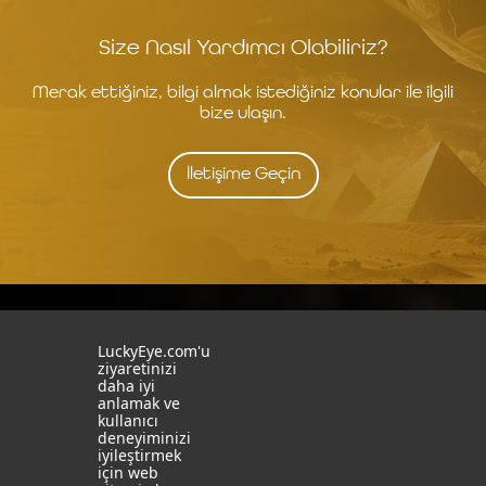
Size Nasıl Yardımcı Olabiliriz?
Merak ettiğiniz, bilgi almak istediğiniz konular ile ilgili
bize ulaşın.
İletişime Geçin
İstanbul
İzmit
LuckyEye.com'u
ziyaretinizi
daha iyi
19 Mayıs Mah. Turaboğlu Sok.
Kocaeli University
anlamak ve
Hamdiye Yazgan İş Merkezi
Teknopark
kullanıcı
No:4 D:6
T: +90 262 341 4272
deneyiminizi
Kozyatağı, Kadıköy, İstanbul
iyileştirmek
T: +90 216 355 03 19
için web
Sosyal Medya
Web Sitelerimiz