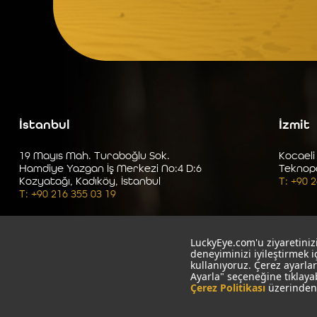
İstanbul
İzmit
19 Mayıs Mah. Turaboğlu Sok.
Kocaeli
Hamdiye Yazgan İş Merkezi No:4 D:6
Teknop
Kozyatağı, Kadıköy, İstanbul
T: +90 
T: +90 216 355 03 19
LuckyEye.com'u ziyaretinizi
deneyiminizi iyileştirmek 
kullanıyoruz. Çerez ayarlar
Ayarla" seçeneğine tıklaya
Çerez Politikası
üzerinden 
LuckyEye © 1999-2025
|
Aydınlatma Metni
|
Çerez Politikası