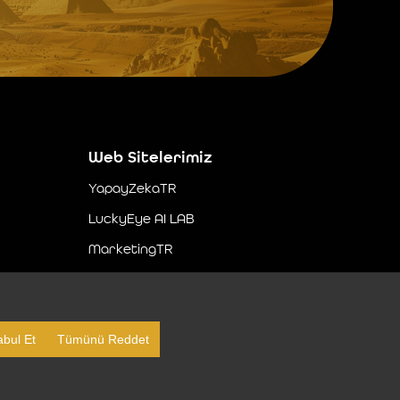
Web Sitelerimiz
YapayZekaTR
LuckyEye AI LAB
MarketingTR
SocialBusinessTR
bul Et
Tümünü Reddet