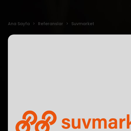
Ana Sayfa
Referanslar
Suvmarket