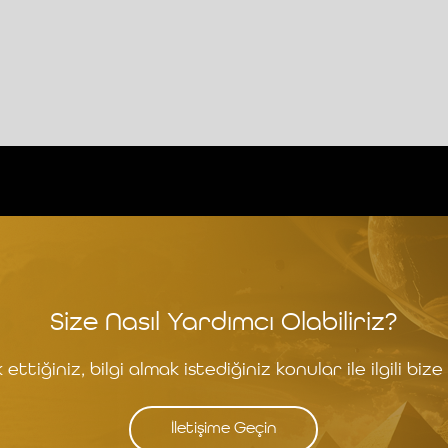
Size Nasıl Yardımcı Olabiliriz?
ettiğiniz, bilgi almak istediğiniz konular ile ilgili bize 
İletişime Geçin