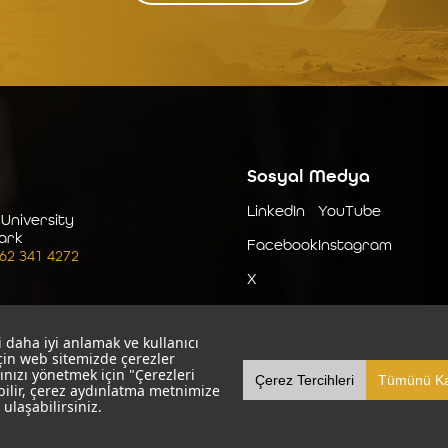
Sosyal Medya
LinkedIn
YouTube
 University
ark
Facebook
Instagram
262 341 4272
X
 daha iyi anlamak ve kullanıcı
için web sitemizde çerezler
ınızı yönetmek için "Çerezleri
Çerez Tercihleri
Tümünü Ka
bilir, çerez aydınlatma metnimize
ulaşabilirsiniz.