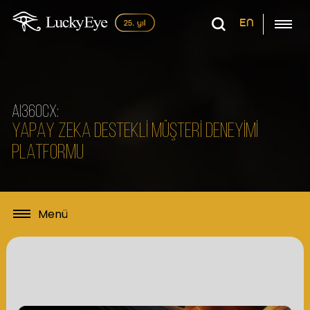
EN
AI360CX:
YAPAY ZEKA DESTEKLİ MÜŞTERİ DENEYİMİ
PLATFORMU