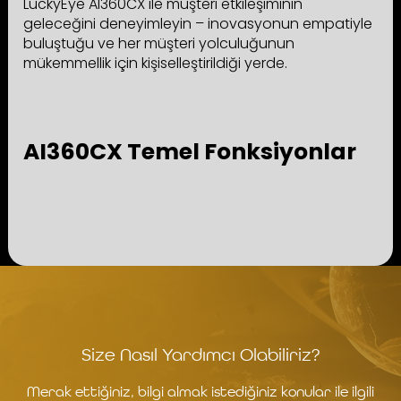
LuckyEye AI360CX ile müşteri etkileşiminin
geleceğini deneyimleyin – inovasyonun empatiyle
buluştuğu ve her müşteri yolculuğunun
mükemmellik için kişiselleştirildiği yerde.
AI360CX Temel Fonksiyonlar
Size Nasıl Yardımcı Olabiliriz?
Merak ettiğiniz, bilgi almak istediğiniz konular ile ilgili