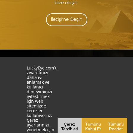
bize ulaşın.
İletişime Geçin
İstanbul
İzmit
LuckyEye.com'u
ziyaretinizi
daha iyi
19 Mayıs Mah. Turaboğlu Sok.
Kocaeli University
anlamak ve
Hamdiye Yazgan İş Merkezi
Teknopark
kullanıcı
No:4 D:6
T: +90 262 341 4272
deneyiminizi
Kozyatağı, Kadıköy, İstanbul
iyileştirmek
T: +90 216 355 03 19
için web
Sosyal Medya
Web Sitelerimiz
sitemizde
çerezler
LinkedIn
YapayZekaTR
kullanıyoruz.
Çerez
Çerez
Tümünü
Tümünü
ayarlarınızı
Facebook
LuckyEye AI LAB
Tercihleri
Kabul Et
Reddet
yönetmek için