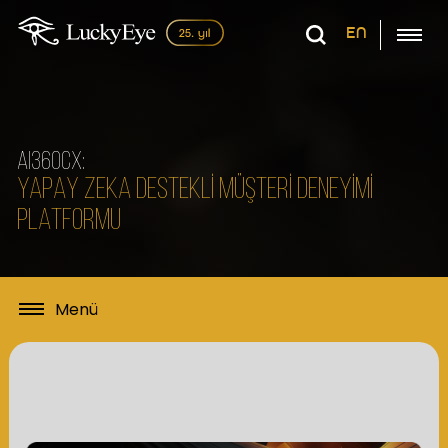
EN
AI360CX:
YAPAY ZEKA DESTEKLİ MÜŞTERİ DENEYİMİ
PLATFORMU