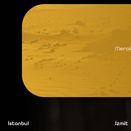
Merak 
İstanbul
İzmit