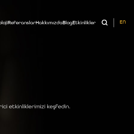
EN
loji
Referanslar
Hakkımızda
Blog
Etkinlikler
ci etkinliklerimizi keşfedin.