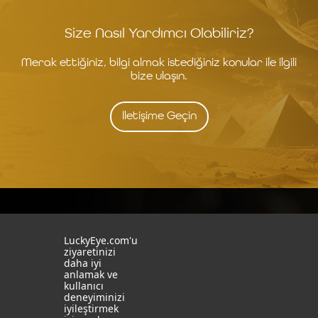
Size Nasıl Yardımcı Olabiliriz?
Merak ettiğiniz, bilgi almak istediğiniz konular ile ilgili
bize ulaşın.
İletişime Geçin
İstanbul
İzmit
LuckyEye.com'u
ziyaretinizi
19 Mayıs Mah. Turaboğlu Sok.
Kocaeli University
daha iyi
Hamdiye Yazgan İş Merkezi
Teknopark
anlamak ve
No:4 D:6
T: +90 262 341 4272
kullanıcı
Kozyatağı, Kadıköy, İstanbul
deneyiminizi
T: +90 216 355 03 19
iyileştirmek
Sosyal Medya
Web Sitelerimiz