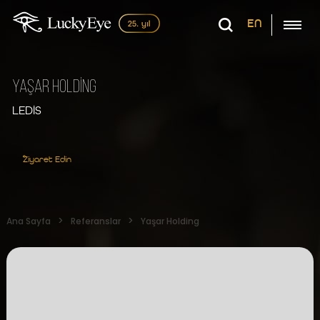
EN
Yaşar Holdİng
LEDİS
Ziyaret Edin
Ana Sayfa
Referanslar
Yaşar Holding