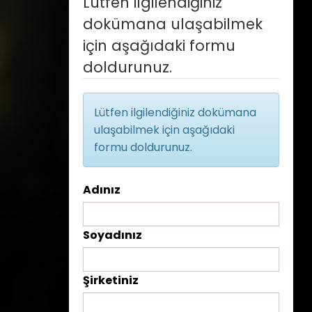
Lütfen ilgilendiğiniz
dokümana ulaşabilmek
için aşağıdaki formu
doldurunuz.
Lütfen ilgilendiğiniz dokümana
ulaşabilmek için aşağıdaki
formu doldurunuz.
Adınız
Soyadınız
Şirketiniz