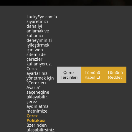
İstanbul
İzmit
LuckyEye.com'u
ziyaretinizi
19 Mayıs Mah. Turaboğlu Sok.
Kocaeli University
daha iyi
Hamdiye Yazgan İş Merkezi
Teknopark
anlamak ve
No:4 D:6
T: +90 262 341 4272
kullanıcı
Kozyatağı, Kadıköy, İstanbul
deneyiminizi
T: +90 216 355 03 19
iyileştirmek
Sosyal Medya
Web Sitelerimiz
için web
sitemizde
çerezler
LinkedIn
YapayZekaTR
kullanıyoruz.
Çerez
Facebook
LuckyEye AI LAB
Çerez
Tümünü
Tümünü
ayarlarınızı
Tercihleri
Kabul Et
Reddet
yönetmek için
X
MarketingTR
"Çerezleri
Ayarla"
YouTube
SocialBusinessTR
seçeneğine
tıklayabilir,
Instagram
çerez
aydınlatma
metnimize
Çerez
Politikası
üzerinden
ulaşabilirsiniz.
LuckyEye © 1999-2025
|
Aydınlatma Metni
|
Çerez Politikası