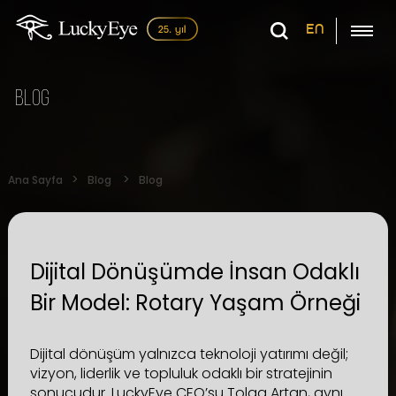
EN
Blog
Ana Sayfa
Blog
Blog
Dijital Dönüşümde İnsan Odaklı
Bir Model: Rotary Yaşam Örneği
Dijital dönüşüm yalnızca teknoloji yatırımı değil;
vizyon, liderlik ve topluluk odaklı bir stratejinin
sonucudur. LuckyEye CEO’su Tolga Artan, aynı