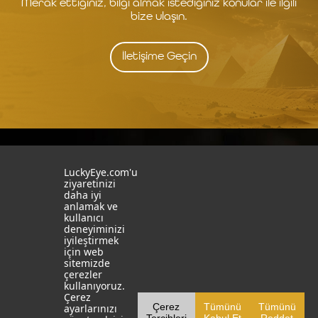
Merak ettiğiniz, bilgi almak istediğiniz konular ile ilgili
bize ulaşın.
İletişime Geçin
İstanbul
İzmit
LuckyEye.com'u
ziyaretinizi
daha iyi
19 Mayıs Mah. Turaboğlu Sok.
Kocaeli University
anlamak ve
Hamdiye Yazgan İş Merkezi
Teknopark
kullanıcı
No:4 D:6
T: +90 262 341 4272
deneyiminizi
Kozyatağı, Kadıköy, İstanbul
iyileştirmek
T: +90 216 355 03 19
için web
Sosyal Medya
Web Sitelerimiz
sitemizde
çerezler
LinkedIn
YapayZekaTR
kullanıyoruz.
Çerez
Çerez
Tümünü
Tümünü
ayarlarınızı
Facebook
LuckyEye AI LAB