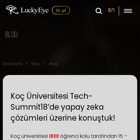
EN
Blog
Ana Sayfa
Blog
Blog
Koç Üniversitesi Tech-
Summit18’de yapay zeka
çözümleri üzerine konuştuk!
Koç üniversitesi
IEEE
öğrenci kolu tarafından 15 –