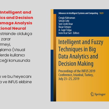
’Intelligent and
ics and Decision
Damage Analysis
tional Neural
üstrisinde oldukça
 zarar
rmeyi,
ılama (Visual
lerde kullanıcı
eceği konusunda
ğı ve bu heyecanı
ya ve INFUS ekibine