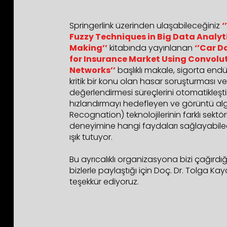
Springerlink üzerinden ulaşabileceğiniz
‘
Fuzzy Techniques in Big Data Analyt
Making’’
kitabında yayınlanan
‘’Car 
for Insurance Market Using Convolu
Networks’’
başlıklı makale, sigorta end
kritik bir konu olan hasar soruşturması ve
değerlendirmesi süreçlerini otomatikleşti
hızlandırmayı hedefleyen ve görüntü alg
Recognation) teknolojilerinin farklı sektör
deneyimine hangi faydaları sağlayabil
ışık tutuyor.
Bu ayrıcalıklı organizasyona bizi çağırdı
bizlerle paylaştığı için Doç. Dr. Tolga Ka
teşekkür ediyoruz.