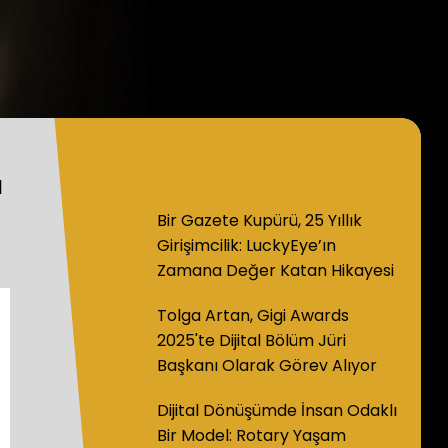
a
Bir Gazete Kupürü, 25 Yıllık
Girişimcilik: LuckyEye’ın
Zamana Değer Katan Hikayesi
Tolga Artan, Gigi Awards
2025'te Dijital Bölüm Jüri
Başkanı Olarak Görev Alıyor
Dijital Dönüşümde İnsan Odaklı
Bir Model: Rotary Yaşam