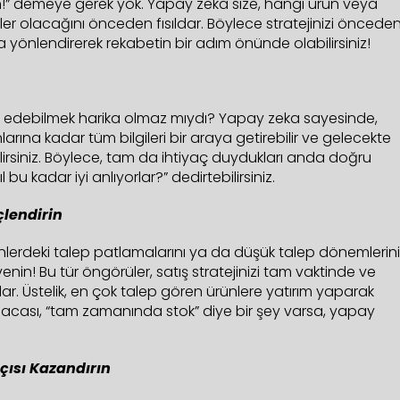
im!” demeye gerek yok. Yapay zeka size, hangi ürün veya
 olacağını önceden fısıldar. Böylece stratejinizi öncede
ara yönlendirerek rekabetin bir adım önünde olabilirsiniz!
min edebilmek harika olmaz mıydı? Yapay zeka sayesinde,
anlarına kadar tüm bilgileri bir araya getirebilir ve gelecekte
irsiniz. Böylece, tam da ihtiyaç duydukları anda doğru
 bu kadar iyi anlıyorlar?” dedirtebilirsiniz.
çlendirin
nlerdeki talep patlamalarını ya da düşük talep dönemlerini
n! Bu tür öngörüler, satış stratejinizi tam vaktinde ve
ar. Üstelik, en çok talep gören ürünlere yatırım yaparak
. Kısacası, “tam zamanında stok” diye bir şey varsa, yapay
.
Açısı Kazandırın