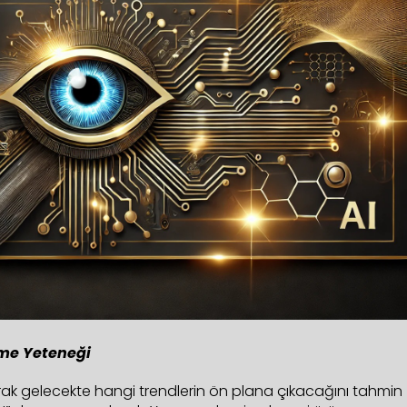
lme Yeteneği
ak gelecekte hangi trendlerin ön plana çıkacağını tahmin