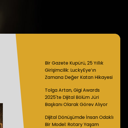
Bir Gazete Kupürü, 25 Yıllık
Girişimcilik: LuckyEye’ın
Zamana Değer Katan Hikayesi
Tolga Artan, Gigi Awards
2025'te Dijital Bölüm Jüri
Başkanı Olarak Görev Alıyor
Dijital Dönüşümde İnsan Odaklı
Bir Model: Rotary Yaşam