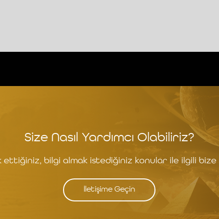
Size Nasıl Yardımcı Olabiliriz?
ettiğiniz, bilgi almak istediğiniz konular ile ilgili bize 
İletişime Geçin