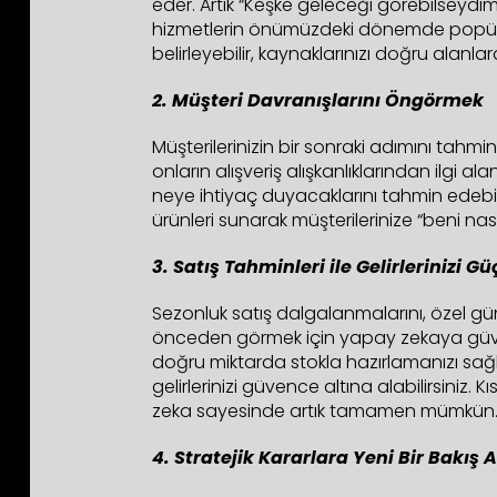
eder. Artık “Keşke geleceği görebilseyd
hizmetlerin önümüzdeki dönemde popüler
belirleyebilir, kaynaklarınızı doğru alanl
2. Müşteri Davranışlarını Öngörmek
Müşterilerinizin bir sonraki adımını tah
onların alışveriş alışkanlıklarından ilgi al
neye ihtiyaç duyacaklarını tahmin edebil
ürünleri sunarak müşterilerinize “beni nasıl
3. Satış Tahminleri ile Gelirlerinizi Gü
Sezonluk satış dalgalanmalarını, özel gü
önceden görmek için yapay zekaya güveni
doğru miktarda stokla hazırlamanızı sağl
gelirlerinizi güvence altına alabilirsiniz
zeka sayesinde artık tamamen mümkün
4. Stratejik Kararlara Yeni Bir Bakış 