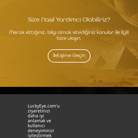
Size Nasıl Yardımcı Olabiliriz?
Merak ettiğiniz, bilgi almak istediğiniz konular ile ilgili
bize ulaşın.
İletişime Geçin
İstanbul
İzmit
LuckyEye.com'u
ziyaretinizi
daha iyi
19 Mayıs Mah. Turaboğlu Sok.
Kocaeli University
anlamak ve
Hamdiye Yazgan İş Merkezi
Teknopark
kullanıcı
No:4 D:6
T: +90 262 341 4272
deneyiminizi
Kozyatağı, Kadıköy, İstanbul
iyileştirmek
T: +90 216 355 03 19