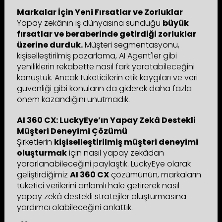
Markalar İçin Yeni Fırsatlar ve Zorluklar
Yapay zekânın iş dünyasına sunduğu
büyük
fırsatlar ve beraberinde getirdiği zorluklar
üzerine durduk.
Müşteri segmentasyonu,
kişiselleştirilmiş pazarlama, AI Agent'ler gibi
yeniliklerin rekabette nasıl fark yaratabileceğini
konuştuk. Ancak tüketicilerin etik kaygıları ve veri
güvenliği gibi konuların da giderek daha fazla
önem kazandığını unutmadık.
AI 360 CX: LuckyEye’ın Yapay Zekâ Destekli
Müşteri Deneyimi Çözümü
Şirketlerin
kişiselleştirilmiş müşteri deneyimi
oluşturmak
için nasıl yapay zekâdan
yararlanabileceğini paylaştık. LuckyEye olarak
geliştirdiğimiz
AI 360 CX
çözümünün, markaların
tüketici verilerini anlamlı hale getirerek nasıl
yapay zekâ destekli stratejiler oluşturmasına
yardımcı olabileceğini anlattık.