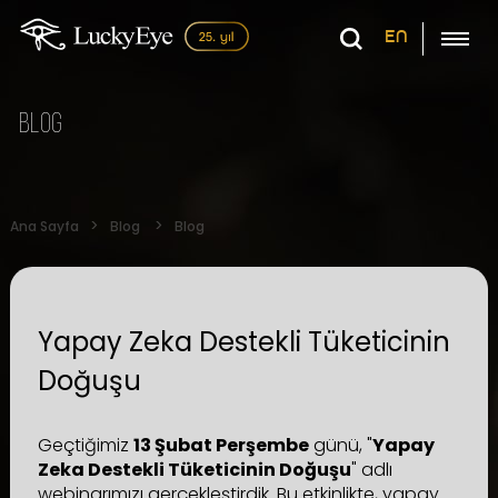
EN
Blog
Ana Sayfa
Blog
Blog
Yapay Zeka Destekli Tüketicinin
Doğuşu
Geçtiğimiz
13 Şubat Perşembe
günü, "
Yapay
Zeka Destekli Tüketicinin Doğuşu
" adlı
webinarımızı gerçekleştirdik. Bu etkinlikte, yapay