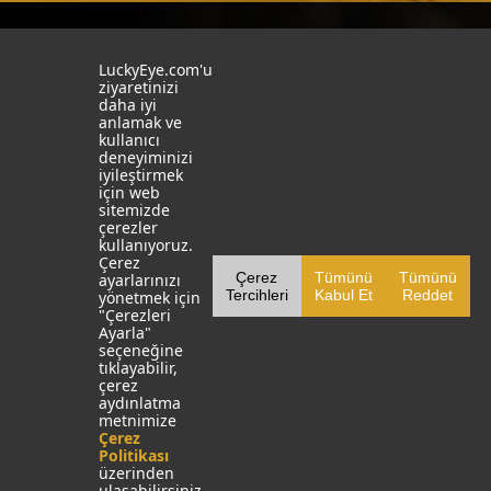
İstanbul
İzmit
LuckyEye.com'u
ziyaretinizi
daha iyi
19 Mayıs Mah. Turaboğlu Sok.
Kocaeli University
anlamak ve
Hamdiye Yazgan İş Merkezi
Teknopark
kullanıcı
No:4 D:6
T: +90 262 341 4272
deneyiminizi
Kozyatağı, Kadıköy, İstanbul
iyileştirmek
T: +90 216 355 03 19
için web
Sosyal Medya
Web Sitelerimiz
sitemizde
çerezler
LinkedIn
YapayZekaTR
kullanıyoruz.
Çerez
Çerez
Tümünü
Tümünü
ayarlarınızı
Facebook
LuckyEye AI LAB
Tercihleri
Kabul Et
Reddet
yönetmek için
"Çerezleri
X
MarketingTR
Ayarla"
seçeneğine
YouTube
SocialBusinessTR
tıklayabilir,
çerez
Instagram
aydınlatma
metnimize
Çerez
Politikası
üzerinden
ulaşabilirsiniz.