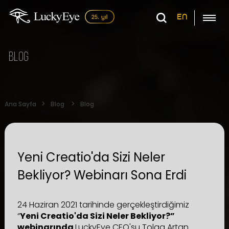
EN
Blog
Ana Sayfa
Blog
Blog
Yeni Creatio'da Sizi Neler
Bekliyor? Webinarı Sona Erdi
24 Haziran 2021 tarihinde gerçekleştirdiğimiz
“
Yeni Creatio'da Sizi Neler Bekliyor?”
webinarında
LuckyEye CEO'su Tolga Artan