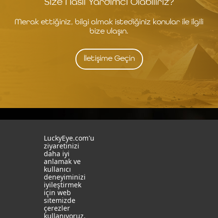
Size Nasıl Yardımcı Olabiliriz?
Merak ettiğiniz, bilgi almak istediğiniz konular ile ilgili
bize ulaşın.
İletişime Geçin
İstanbul
İzmit
LuckyEye.com'u
ziyaretinizi
daha iyi
19 Mayıs Mah. Turaboğlu Sok.
Kocaeli University
anlamak ve
Hamdiye Yazgan İş Merkezi
Teknopark
kullanıcı
No:4 D:6
T: +90 262 341 4272
deneyiminizi
Kozyatağı, Kadıköy, İstanbul
iyileştirmek
T: +90 216 355 03 19
için web
Sosyal Medya
Web Sitelerimiz
sitemizde
çerezler
LinkedIn
YapayZekaTR
kullanıyoruz.