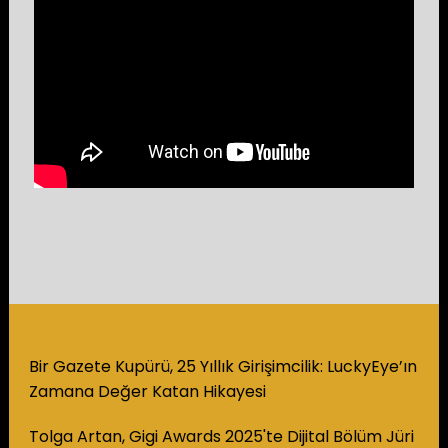
Bir Gazete Kupürü, 25 Yıllık Girişimcilik: LuckyEye’ın
Zamana Değer Katan Hikayesi
Tolga Artan, Gigi Awards 2025'te Dijital Bölüm Jüri