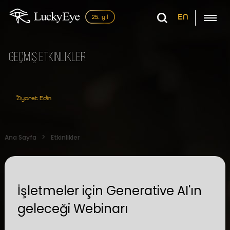
EN
Geçmiş Etkinlikler
Ziyaret Edin
Ana Sayfa
Etkinlikler
İşletmeler için Generative AI'ın
geleceği Webinarı