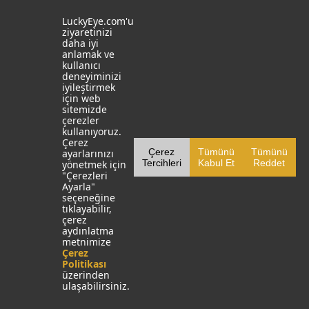
İstanbul
İzmit
LuckyEye.com'u
ziyaretinizi
daha iyi
19 Mayıs Mah. Turaboğlu Sok.
Kocaeli University
anlamak ve
Hamdiye Yazgan İş Merkezi
Teknopark
kullanıcı
No:4 D:6
T: +90 262 341 4272
deneyiminizi
Kozyatağı, Kadıköy, İstanbul
iyileştirmek
T: +90 216 355 03 19
için web
Sosyal Medya
Web Sitelerimiz
sitemizde
çerezler
LinkedIn
YapayZekaTR
kullanıyoruz.
Çerez
Çerez
Tümünü
Tümünü
ayarlarınızı
Facebook
LuckyEye AI LAB
Tercihleri
Kabul Et
Reddet
yönetmek için
"Çerezleri
X
MarketingTR
Ayarla"
seçeneğine
YouTube
SocialBusinessTR
tıklayabilir,
çerez
Instagram
aydınlatma
metnimize
Çerez
Politikası
üzerinden
ulaşabilirsiniz.
LuckyEye © 1999-2025
|
Aydınlatma Metni
|
Çerez Politikası