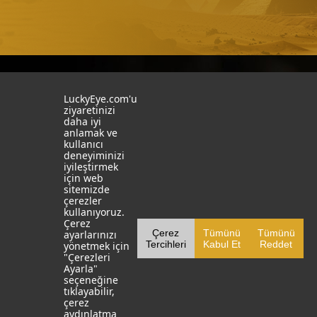
İstanbul
İzmit
LuckyEye.com'u
ziyaretinizi
daha iyi
19 Mayıs Mah. Turaboğlu Sok.
Kocaeli University
anlamak ve
Hamdiye Yazgan İş Merkezi
Teknopark
kullanıcı
No:4 D:6
T: +90 262 341 4272
deneyiminizi
Kozyatağı, Kadıköy, İstanbul
iyileştirmek
T: +90 216 355 03 19
için web
Sosyal Medya
Web Sitelerimiz
sitemizde
çerezler
LinkedIn
YapayZekaTR
kullanıyoruz.
Çerez
Çerez
Tümünü
Tümünü
ayarlarınızı
Facebook
LuckyEye AI LAB
Tercihleri
Kabul Et
Reddet
yönetmek için
"Çerezleri
X
MarketingTR
Ayarla"
seçeneğine
YouTube
SocialBusinessTR
tıklayabilir,
çerez
Instagram
aydınlatma