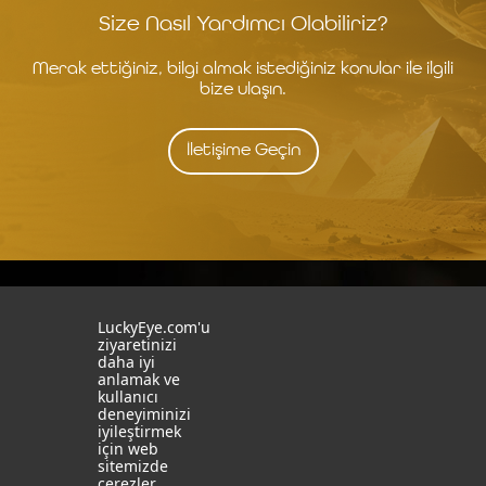
Size Nasıl Yardımcı Olabiliriz?
Merak ettiğiniz, bilgi almak istediğiniz konular ile ilgili
bize ulaşın.
İletişime Geçin
İstanbul
İzmit
LuckyEye.com'u
ziyaretinizi
daha iyi
19 Mayıs Mah. Turaboğlu Sok.
Kocaeli University
anlamak ve
Hamdiye Yazgan İş Merkezi
Teknopark
kullanıcı
No:4 D:6
T: +90 262 341 4272
deneyiminizi
Kozyatağı, Kadıköy, İstanbul
iyileştirmek
T: +90 216 355 03 19
için web
Sosyal Medya
Web Sitelerimiz
sitemizde
çerezler