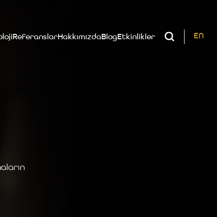
EN
loji
Referanslar
Hakkımızda
Blog
Etkinlikler
aların