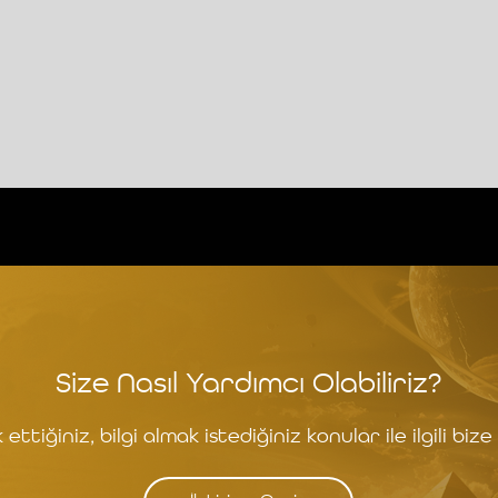
Size Nasıl Yardımcı Olabiliriz?
ettiğiniz, bilgi almak istediğiniz konular ile ilgili bize 