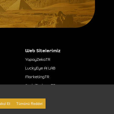
Web Sitelerimiz
YapayZekaTR
LuckyEye AI LAB
MarketingTR
SocialBusinessTR
bul Et
Tümünü Reddet