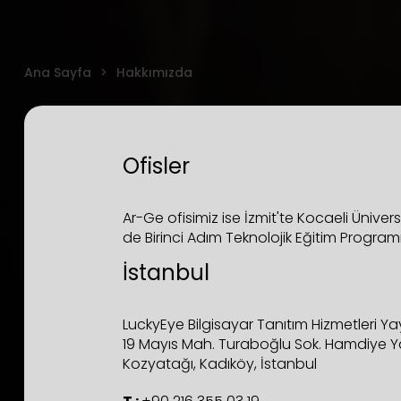
Ana Sayfa
Hakkımızda
Ofisler
Ar-Ge ofisimiz ise İzmit'te Kocaeli Ünivers
de Birinci Adım Teknolojik Eğitim Programı'm
İstanbul
LuckyEye Bilgisayar Tanıtım Hizmetleri Yayı
19 Mayıs Mah. Turaboğlu Sok. Hamdiye Ya
Kozyatağı, Kadıköy, İstanbul