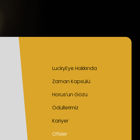
LuckyEye Hakkında
Zaman Kapsülü
Horus’un Gözü
Ödüllerimiz
Kariyer
Ofisler