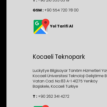
T :
+90 216 355 03 19
GSM :
+90 554 720 78 00
Yol Tarifi Al
Kocaeli Teknopark
LuckyEye Bilgisayar Tanıtım Hizmetleri Yay
Kocaeli Üniversitesi Teknoloji Geliştirme 
Vatan Cad. No:83 A-1 41275 Yeniköy
Başiskele, Kocaeli Türkiye
T :
+90 262 341 4272