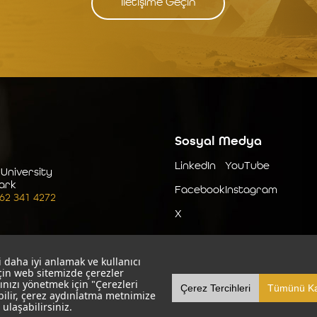
İletişime Geçin
Sosyal Medya
LinkedIn
YouTube
 University
ark
Facebook
Instagram
262 341 4272
X
 daha iyi anlamak ve kullanıcı
için web sitemizde çerezler
ınızı yönetmek için "Çerezleri
Çerez Tercihleri
Tümünü Ka
bilir, çerez aydınlatma metnimize
ulaşabilirsiniz.