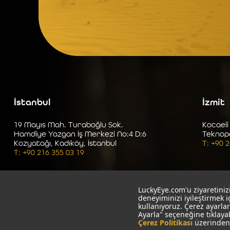
İstanbul
İzmit
19 Mayıs Mah. Turaboğlu Sok.
Kocaeli
Hamdiye Yazgan İş Merkezi No:4 D:6
Teknop
Kozyatağı, Kadıköy, İstanbul
T: +90 
T: +90 216 355 03 19
LuckyEye.com'u ziyaretinizi
deneyiminizi iyileştirmek 
kullanıyoruz. Çerez ayarlar
Ayarla" seçeneğine tıklaya
Çerez Politikası
üzerinden 
LuckyEye © 1999-2025
|
Aydınlatma Metni
|
Çerez Politikası