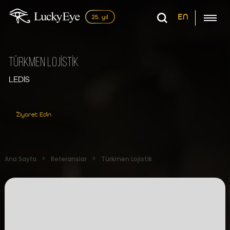
EN
Türkmen Lojİstİk
LEDİS
Ziyaret Edin
Ana Sayfa
Referanslar
Türkmen Lojistik