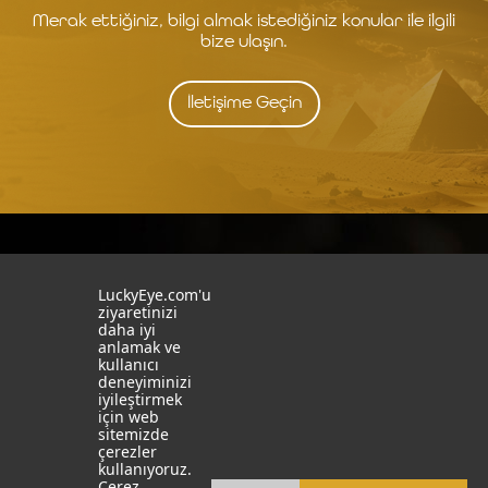
Merak ettiğiniz, bilgi almak istediğiniz konular ile ilgili
bize ulaşın.
İletişime Geçin
İstanbul
İzmit
LuckyEye.com'u
ziyaretinizi
19 Mayıs Mah. Turaboğlu Sok.
Kocaeli University
daha iyi
Hamdiye Yazgan İş Merkezi
Teknopark
anlamak ve
No:4 D:6
T: +90 262 341 4272
kullanıcı
Kozyatağı, Kadıköy, İstanbul
deneyiminizi
T: +90 216 355 03 19
iyileştirmek
Sosyal Medya
Web Sitelerimiz
için web
sitemizde
çerezler
LinkedIn
YapayZekaTR
kullanıyoruz.
Çerez
Facebook
LuckyEye AI LAB