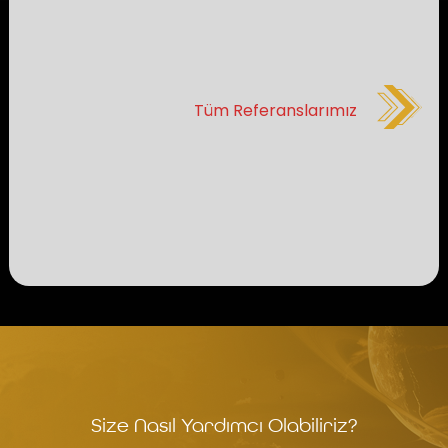
Tüm Referanslarımız
Size Nasıl Yardımcı Olabiliriz?