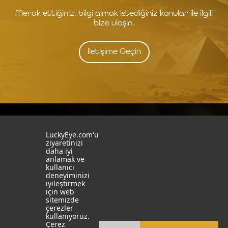
Merak ettiğiniz, bilgi almak istediğiniz konular ile ilgili
bize ulaşın.
İletişime Geçin
İstanbul
İzmit
LuckyEye.com'u
ziyaretinizi
daha iyi
19 Mayıs Mah. Turaboğlu Sok.
Kocaeli University
anlamak ve
Hamdiye Yazgan İş Merkezi
Teknopark
kullanıcı
No:4 D:6
T: +90 262 341 4272
deneyiminizi
Kozyatağı, Kadıköy, İstanbul
iyileştirmek
T: +90 216 355 03 19
için web
Sosyal Medya
Web Sitelerimiz
sitemizde
çerezler
LinkedIn
YapayZekaTR
kullanıyoruz.
Çerez