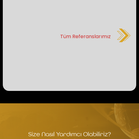
Tüm Referanslarımız
Size Nasıl Yardımcı Olabiliriz?