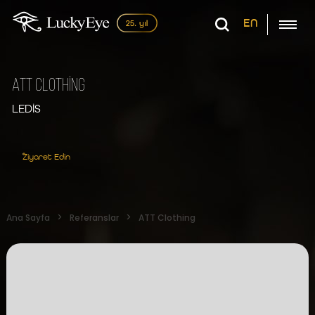
EN
ATT Clothİng
LEDİS
Ziyaret Edin
Ana Sayfa
Referanslar
ATT Clothing