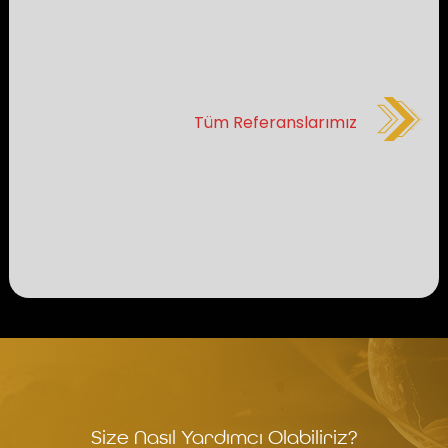
Tüm Referanslarımız
Size Nasıl Yardımcı Olabiliriz?