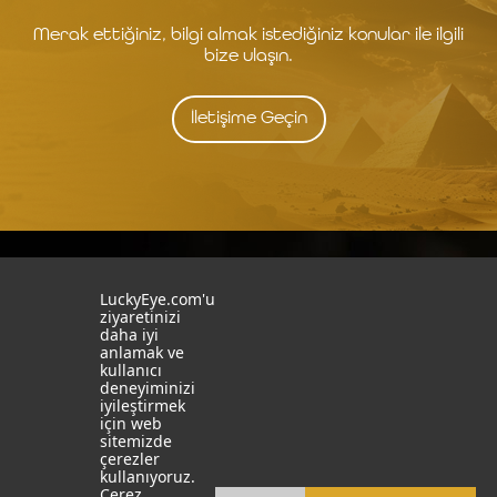
Merak ettiğiniz, bilgi almak istediğiniz konular ile ilgili
bize ulaşın.
İletişime Geçin
İstanbul
İzmit
LuckyEye.com'u
ziyaretinizi
daha iyi
19 Mayıs Mah. Turaboğlu Sok.
Kocaeli University
anlamak ve
Hamdiye Yazgan İş Merkezi
Teknopark
kullanıcı
No:4 D:6
T: +90 262 341 4272
deneyiminizi
Kozyatağı, Kadıköy, İstanbul
iyileştirmek
T: +90 216 355 03 19
için web
Sosyal Medya
Web Sitelerimiz
sitemizde
çerezler
LinkedIn
YapayZekaTR
kullanıyoruz.
Çerez