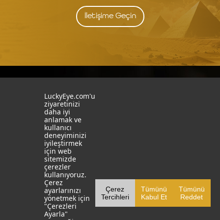
İletişime Geçin
İstanbul
İzmit
LuckyEye.com'u
ziyaretinizi
daha iyi
19 Mayıs Mah. Turaboğlu Sok.
Kocaeli University
anlamak ve
Hamdiye Yazgan İş Merkezi
Teknopark
kullanıcı
No:4 D:6
T: +90 262 341 4272
deneyiminizi
Kozyatağı, Kadıköy, İstanbul
iyileştirmek
T: +90 216 355 03 19
için web
Sosyal Medya
Web Sitelerimiz
sitemizde
çerezler
LinkedIn
YapayZekaTR
kullanıyoruz.
Çerez
Çerez
Tümünü
Tümünü
ayarlarınızı
Facebook
LuckyEye AI LAB
Tercihleri
Kabul Et
Reddet
yönetmek için
"Çerezleri
X
MarketingTR
Ayarla"