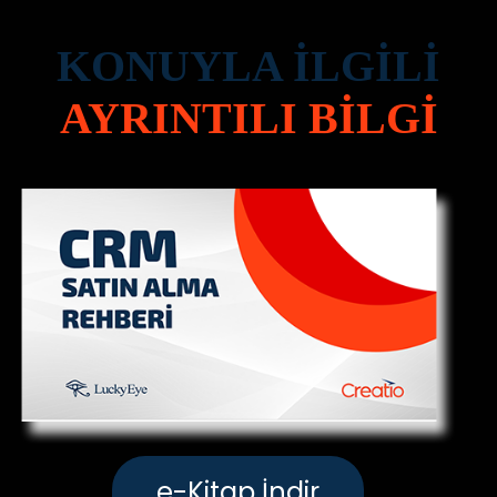
KONUYLA İLGİLİ
AYRINTILI BİLGİ
e-Kitap İndir