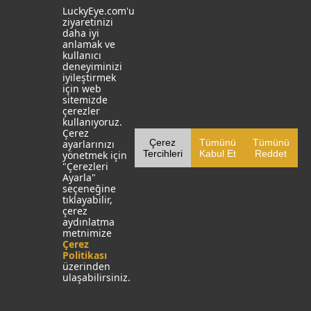
Size Nasıl Yardımcı Olabiliriz?
LuckyEye.com'u
ziyaretinizi
daha iyi
Merak ettiğiniz, bilgi almak istediğiniz konular ile ilgili
anlamak ve
bize ulaşın.
kullanıcı
deneyiminizi
iyileştirmek
için web
İletişime Geçin
sitemizde
çerezler
kullanıyoruz.
Çerez
Çerez
Tümünü
Tümünü
ayarlarınızı
Tercihleri
Kabul Et
Reddet
yönetmek için
"Çerezleri
Ayarla"
seçeneğine
İstanbul
İzmit
tıklayabilir,
çerez
aydınlatma
19 Mayıs Mah. Turaboğlu Sok.
Kocaeli University
metnimize
Hamdiye Yazgan İş Merkezi
Teknopark
Çerez
No:4 D:6
T: +90 262 341 4272
Politikası
Kozyatağı, Kadıköy, İstanbul
üzerinden
T: +90 216 355 03 19
ulaşabilirsiniz.
Sosyal Medya
Web Sitelerimiz
LinkedIn
YapayZekaTR