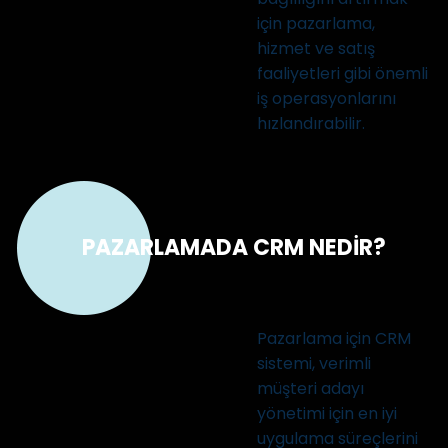
için pazarlama,
hizmet ve satış
faaliyetleri gibi önemli
iş operasyonlarını
hızlandırabilir.
PAZARLAMADA CRM NEDİR?
Pazarlama için CRM
sistemi, verimli
müşteri adayı
yönetimi için en iyi
uygulama süreçlerini