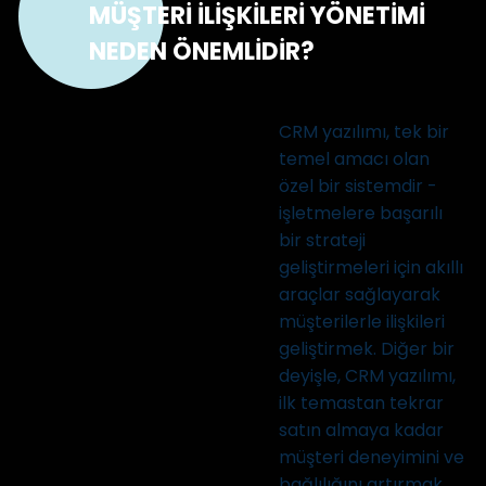
MÜŞTERİ İLİŞKİLERİ YÖNETİMİ
NEDEN ÖNEMLİDİR?
CRM yazılımı, tek bir
temel amacı olan
özel bir sistemdir -
işletmelere başarılı
bir strateji
geliştirmeleri için akıllı
araçlar sağlayarak
müşterilerle ilişkileri
geliştirmek. Diğer bir
deyişle, CRM yazılımı,
ilk temastan tekrar
satın almaya kadar
müşteri deneyimini ve
bağlılığını artırmak