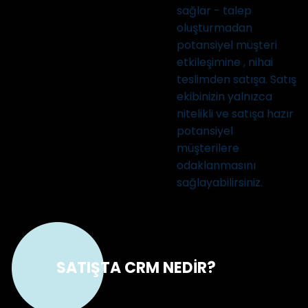
sağlar - talep
oluşturmadan
potansiyel müşteri
etkileşimine , nihai
teslimden satışa. Satış
ekibinizin yalnızca
nitelikli ve satışa hazır
potansiyel
müşterilere
odaklanmasını
sağlayabilirsiniz.
SATIŞTA CRM NEDİR?