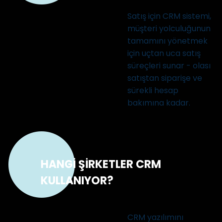
Satış için CRM sistemi,
müşteri yolculuğunun
tamamını yönetmek
için uçtan uca satış
süreçleri sunar - olası
satıştan siparişe ve
sürekli hesap
bakımına kadar.
HANGİ ŞİRKETLER CRM
KULLANIYOR?
CRM yazılımını