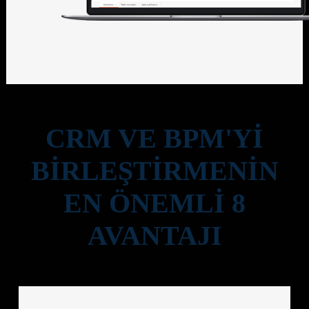
CRM VE BPM'Yİ
BİRLEŞTİRMENİN
EN ÖNEMLİ 8
AVANTAJI