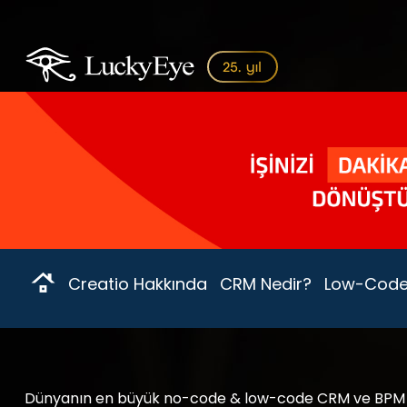
Creatio Hakkında
CRM Nedir?
Low-Code
Dünyanın en büyük no-code & low-code CRM ve BPM pl