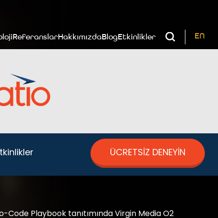
EN
loji
Referanslar
Hakkımızda
Blog
Etkinlikler
kinlikler
ÜCRETSİZ DENEYİN
No-Code Playbook tanıtımında Virgin Media O2