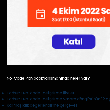
No-Code Playbook’lansmanında neler var?
Kodsuz (No-code) geliştirme ilkeleri
Kodsuz (No-code) geliştirme yaşam döngüsünün 12 a
Karmaşıklık değerlendirme çerçevesi