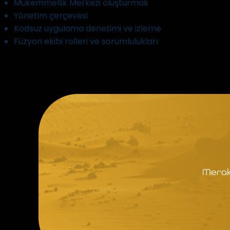
Mükemmellik Merkezi oluşturmak
Yönetim çerçevesi
Kodsuz uygulama denetimi ve izleme
Füzyon ekibi rolleri ve sorumlulukları
Merak 