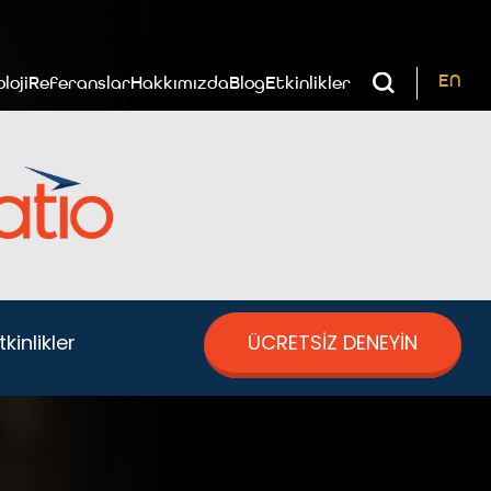
EN
loji
Referanslar
Hakkımızda
Blog
Etkinlikler
kinlikler
ÜCRETSİZ DENEYİN