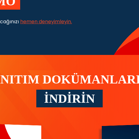
MO
racağınızı
hemen deneyimleyin.
ANITIM DOKÜMANLARI
İNDİRİN