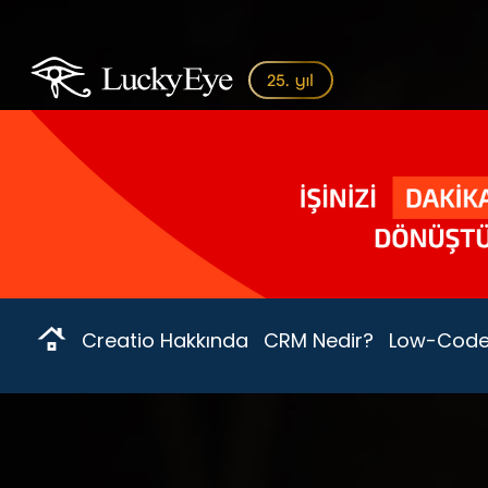
Creatio Hakkında
CRM Nedir?
Low-Code