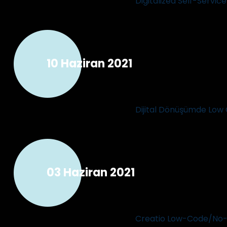
Digitalized Self-Service
10 Haziran 2021
Dijital Dönüşümde Low 
03 Haziran 2021
Creatio Low-Code/No-C