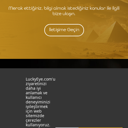
Merak ettiğiniz, bilgi almak istediğiniz konular ile ilgili
bize ulaşın.
İletişime Geçin
İstanbul
İzmit
LuckyEye.com'u
ziyaretinizi
19 Mayıs Mah. Turaboğlu Sok.
Kocaeli University
daha iyi
Hamdiye Yazgan İş Merkezi
Teknopark
anlamak ve
No:4 D:6
T: +90 262 341 4272
kullanıcı
Kozyatağı, Kadıköy, İstanbul
deneyiminizi
T: +90 216 355 03 19
iyileştirmek
için web
Sosyal Medya
Web Sitelerimiz
sitemizde
çerezler
LinkedIn
YapayZekaTR
kullanıyoruz.