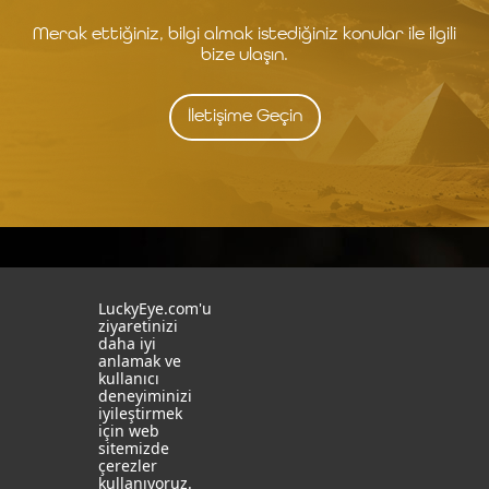
Merak ettiğiniz, bilgi almak istediğiniz konular ile ilgili
bize ulaşın.
İletişime Geçin
İstanbul
İzmit
LuckyEye.com'u
ziyaretinizi
19 Mayıs Mah. Turaboğlu Sok.
Kocaeli University
daha iyi
Hamdiye Yazgan İş Merkezi
Teknopark
anlamak ve
No:4 D:6
T: +90 262 341 4272
kullanıcı
Kozyatağı, Kadıköy, İstanbul
deneyiminizi
T: +90 216 355 03 19
iyileştirmek
Sosyal Medya
Web Sitelerimiz
için web
sitemizde
çerezler
LinkedIn
YapayZekaTR
kullanıyoruz.