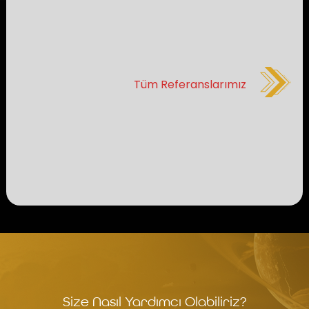
Tüm Referanslarımız
Size Nasıl Yardımcı Olabiliriz?