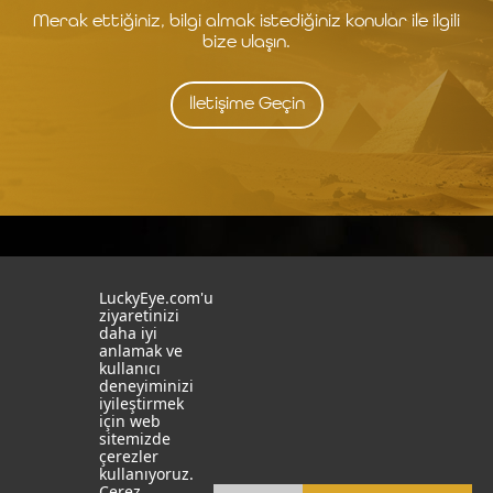
Merak ettiğiniz, bilgi almak istediğiniz konular ile ilgili
bize ulaşın.
İletişime Geçin
İstanbul
İzmit
LuckyEye.com'u
ziyaretinizi
19 Mayıs Mah. Turaboğlu Sok.
Kocaeli University
daha iyi
Hamdiye Yazgan İş Merkezi
Teknopark
anlamak ve
No:4 D:6
T: +90 262 341 4272
kullanıcı
Kozyatağı, Kadıköy, İstanbul
deneyiminizi
T: +90 216 355 03 19
iyileştirmek
Sosyal Medya
Web Sitelerimiz
için web
sitemizde
çerezler
LinkedIn
YapayZekaTR
kullanıyoruz.
Çerez
Facebook
LuckyEye AI LAB