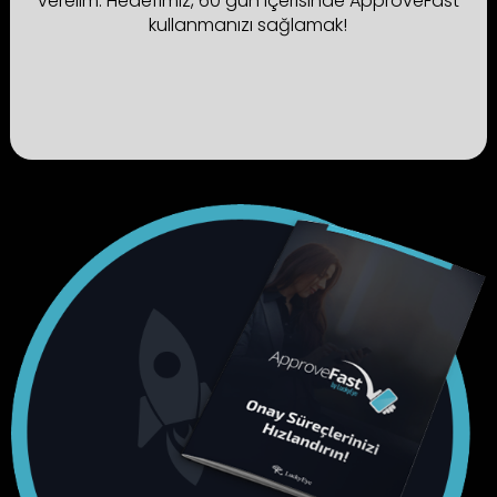
verelim. Hedefimiz, 60 gün içerisinde ApproveFast
kullanmanızı sağlamak!