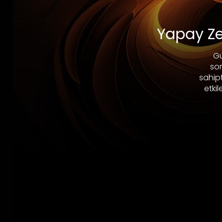
Yapay Ze
Gü
sor
sahip
etki