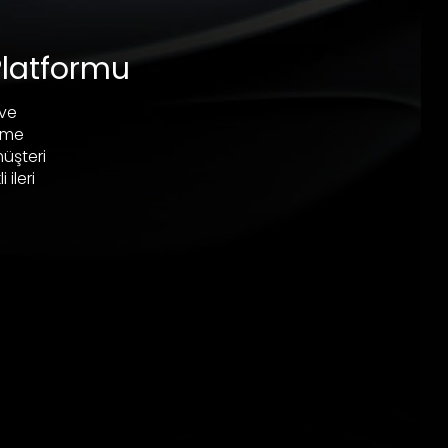
Platformu
 ve
neme
üşteri
ileri