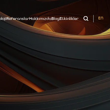
EN
loji
Referanslar
Hakkımızda
Blog
Etkinlikler