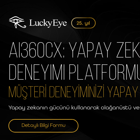
AI360CX: Yapay Zek
Deneyimi Platform
MÜŞTERİ DENEYİMİNİZİ YAPAY
Yapay zekanın gücünü kullanarak olağanüstü ve ki
Detaylı Bilgi Formu