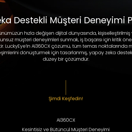
ka Destekli Müşteri Deneyimi 
nümüzün hızla değişen dijital dünyasında, kişiselleştirilmiş
unsuz müşteri deneyimleri sunmak, iş başarısı için kritik ö
tir. LuckyEye’in AI360CX çözümü, tüm temas noktalarında m
leşimlerini dönüştürmek için tasarlanmış, yapay zeka destekli 
düzey bir çözümdür.
Şimdi Keşfedin!
AI360CX
Kesintisiz ve Bütüncül Müşteri Deneyimi