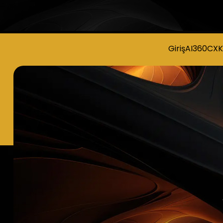
Giriş
AI360CX
K