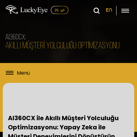
EN
AI360CX:
AKILLI MÜŞTERİ YOLCULUĞU OPTİMİZASYONU
AI360CX ile Akıllı Müşteri Yolculuğu
Optimizasyonu: Yapay Zeka ile
Müşteri Deneyimlerini Dönüştürün