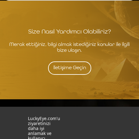
Size Nasıl Yardımcı Olabiliriz?
Merak ettiğiniz, bilgi almak istediğiniz konular ile ilgili
bize ulaşın.
İletişime Geçin
İstanbul
İzmit
LuckyEye.com'u
ziyaretinizi
daha iyi
19 Mayıs Mah. Turaboğlu Sok.
Kocaeli University
anlamak ve
Hamdiye Yazgan İş Merkezi
Teknopark
kullanıcı
No:4 D:6
T: +90 262 341 4272