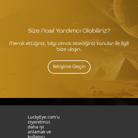
Size Nasıl Yardımcı Olabiliriz?
Merak ettiğiniz, bilgi almak istediğiniz konular ile ilgili
bize ulaşın.
İletişime Geçin
İstanbul
İzmit
LuckyEye.com'u
ziyaretinizi
daha iyi
19 Mayıs Mah. Turaboğlu Sok.
Kocaeli University
anlamak ve
Hamdiye Yazgan İş Merkezi
Teknopark
kullanıcı
No:4 D:6
T: +90 262 341 4272