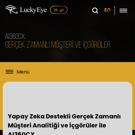
EN
AI360CX:
GERÇEK ZAMANLI MÜŞTERİ VE İÇGÖRÜLER
Yapay Zeka Destekli Gerçek Zamanlı
Müşteri Analitiği ve İçgörüler ile
AI360CX