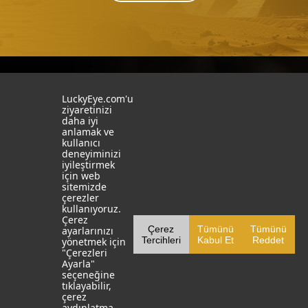
İstanbul
İzmit
LuckyEye.com'u
ziyaretinizi
daha iyi
19 Mayıs Mah. Turaboğlu Sok.
Kocaeli University
anlamak ve
Hamdiye Yazgan İş Merkezi
Teknopark
kullanıcı
No:4 D:6
T: +90 262 341 4272
deneyiminizi
Kozyatağı, Kadıköy, İstanbul
iyileştirmek
T: +90 216 355 03 19
için web
Sosyal Medya
Web Sitelerimiz
sitemizde
çerezler
LinkedIn
YapayZekaTR
kullanıyoruz.
Çerez
Çerez
Tümünü
Tümünü
ayarlarınızı
Facebook
LuckyEye AI LAB
Tercihleri
Kabul Et
Reddet
yönetmek için
"Çerezleri
X
MarketingTR
Ayarla"
seçeneğine
YouTube
SocialBusinessTR
tıklayabilir,
çerez
Instagram
aydınlatma