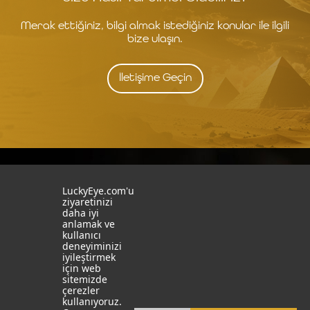
Merak ettiğiniz, bilgi almak istediğiniz konular ile ilgili
bize ulaşın.
İletişime Geçin
İstanbul
İzmit
LuckyEye.com'u
ziyaretinizi
daha iyi
19 Mayıs Mah. Turaboğlu Sok.
Kocaeli University
anlamak ve
Hamdiye Yazgan İş Merkezi
Teknopark
kullanıcı
No:4 D:6
T: +90 262 341 4272
deneyiminizi
Kozyatağı, Kadıköy, İstanbul
iyileştirmek
T: +90 216 355 03 19
için web
Sosyal Medya
Web Sitelerimiz
sitemizde
çerezler
LinkedIn
YapayZekaTR
kullanıyoruz.