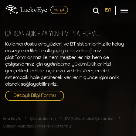
EN
ÇALIŞAN AÇIK RIZA YÖNETİMİ PLATFORMU
Kullanıcı dostu arayüzleri ve BT sistemleriniz ile kolay
entegre edilebilir altyapıyla hazırladığımız
platformlarımız ile hem müşterileriniz hem de
çalışanlarınız için aydınlatma yükümlülüklerinizi
gerçekleştirebilir, açık rıza ve izin süreçlerinizi
sistematik hale getirerek verilerin güncelliğini anlık
olarak sağlayabilirsiniz.
Detaylı Bilgi Formu
Ana Sayfa
Çözümlerimiz
KVKK Uyumluluk Çözümleri
Çalışan Açık Rıza Yönetimi Platformu