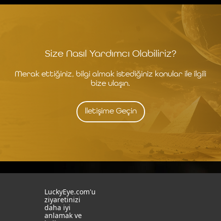
Size Nasıl Yardımcı Olabiliriz?
Merak ettiğiniz, bilgi almak istediğiniz konular ile ilgili
bize ulaşın.
İletişime Geçin
İstanbul
İzmit
LuckyEye.com'u
ziyaretinizi
daha iyi
19 Mayıs Mah. Turaboğlu Sok.
Kocaeli University
anlamak ve
Hamdiye Yazgan İş Merkezi
Teknopark