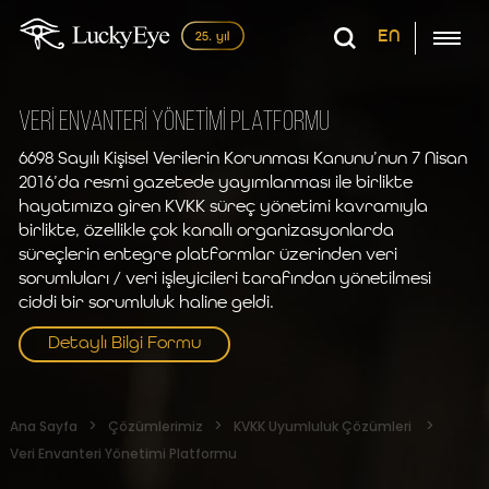
EN
VERİ ENVANTERİ YÖNETİMİ PLATFORMU
6698 Sayılı Kişisel Verilerin Korunması Kanunu’nun 7 Nisan
2016’da resmi gazetede yayımlanması ile birlikte
hayatımıza giren KVKK süreç yönetimi kavramıyla
birlikte, özellikle çok kanallı organizasyonlarda
süreçlerin entegre platformlar üzerinden veri
sorumluları / veri işleyicileri tarafından yönetilmesi
ciddi bir sorumluluk haline geldi.
Detaylı Bilgi Formu
Ana Sayfa
Çözümlerimiz
KVKK Uyumluluk Çözümleri
Veri Envanteri Yönetimi Platformu