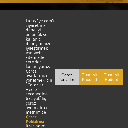
İstanbul
İzmit
LuckyEye.com'u
ziyaretinizi
daha iyi
19 Mayıs Mah. Turaboğlu Sok.
Kocaeli University
anlamak ve
Hamdiye Yazgan İş Merkezi
Teknopark
kullanıcı
No:4 D:6
T: +90 262 341 4272
deneyiminizi
Kozyatağı, Kadıköy, İstanbul
iyileştirmek
T: +90 216 355 03 19
için web
Sosyal Medya
Web Sitelerimiz
sitemizde
çerezler
LinkedIn
YapayZekaTR
kullanıyoruz.
Çerez
Çerez
Tümünü
Tümünü
ayarlarınızı
Facebook
LuckyEye AI LAB
Tercihleri
Kabul Et
Reddet
yönetmek için
"Çerezleri
X
MarketingTR
Ayarla"
seçeneğine
YouTube
SocialBusinessTR
tıklayabilir,
çerez
Instagram
aydınlatma
metnimize
Çerez
Politikası
üzerinden