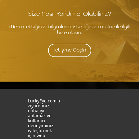
Size Nasıl Yardımcı Olabiliriz?
Merak ettiğiniz, bilgi almak istediğiniz konular ile ilgili
bize ulaşın.
İletişime Geçin
İstanbul
İzmit
LuckyEye.com'u
ziyaretinizi
daha iyi
19 Mayıs Mah. Turaboğlu Sok.
Kocaeli University
anlamak ve
Hamdiye Yazgan İş Merkezi
Teknopark
kullanıcı
No:4 D:6
T: +90 262 341 4272
deneyiminizi
Kozyatağı, Kadıköy, İstanbul
iyileştirmek
T: +90 216 355 03 19
için web
Sosyal Medya
Web Sitelerimiz